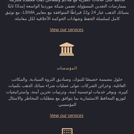
بممارسات التعدين المسؤولة. تضمن شبكة موردينا الواسعة إمدادًا ثابتًا
بسبائك الذهب عيار 24 و22 قيراطًا المتوافقة مع معايير LBMA، مع توثيق
كامل لسلسلة الحفظ وشهادات الحوكمة الأخلاقية لكل معاملة.
View our services
المؤسسات
حلول مصممة خصيصًا للبنوك، وصناديق الثروة السيادية، والمكاتب
العائلية، وخزائن الشركات. نتولى عمليات شراء سبائك الذهب بكميات
كبيرة، ونوفر خدمات لوجستية آمنة، وترتيبات تخزين آمنة، واستراتيجيات
لتوزيع المحافظ الاستثمارية بما يتوافق مع متطلبات المخاطر والامتثال
المؤسسي.
View our services