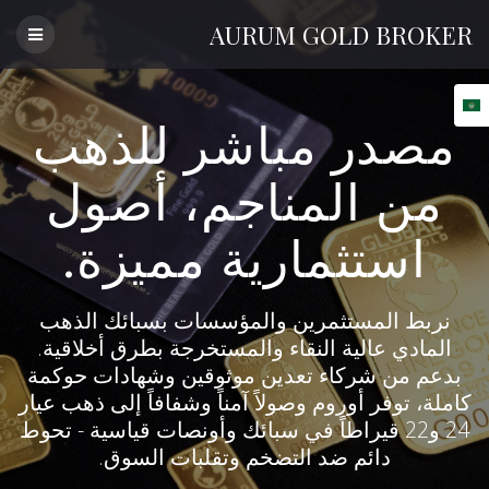
Skip
AURUM
GOLD
BROKER
to
content
مصدر مباشر للذهب
من المناجم، أصول
استثمارية مميزة.
نربط المستثمرين والمؤسسات بسبائك الذهب
المادي عالية النقاء والمستخرجة بطرق أخلاقية.
بدعم من شركاء تعدين موثوقين وشهادات حوكمة
كاملة، توفر أوروم وصولاً آمناً وشفافاً إلى ذهب عيار
24 و22 قيراطاً في سبائك وأونصات قياسية - تحوط
دائم ضد التضخم وتقلبات السوق.