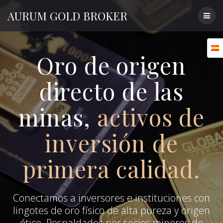
Skip
AURUM
GOLD
BROKER
to
content
Oro de origen
directo de las
minas,
activos de
inversión de
primera calidad.
Conectamos a inversores e instituciones con
lingotes de oro físico de alta pureza y origen
ético. Respaldados por socios mineros de